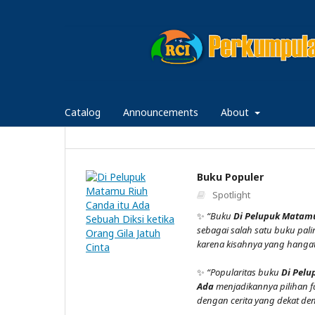
Catalog
Announcements
About
Buku Populer
Spotlight
✨
“Buku
Di Pelupuk Matamu
sebagai salah satu buku pali
karena kisahnya yang hanga
✨
“Popularitas buku
Di Pelu
Ada
menjadikannya pilihan f
dengan cerita yang dekat de