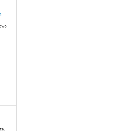
n
bowo
za,