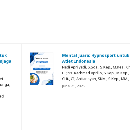
tuk
Mental Juara: Hypnosport untuk
njaga
Atlet Indonesia
Nadi Aprilyadi, S.Sos., S.Kep., M.Kes., Ch
CI; Ns. Rachmad Aprilio, S.Kep., M.Kep.,
ei
CHt., CI; Ardiansyah, SKM., S.Kep., MM.,
Bunga,
June 21, 2025
ad