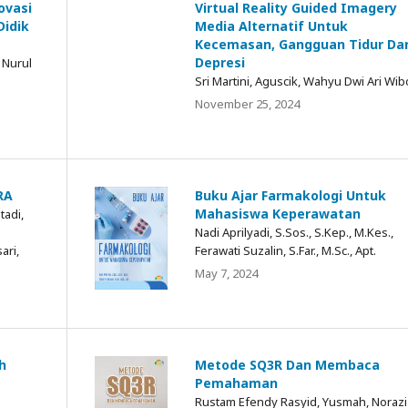
ovasi
Virtual Reality Guided Imagery
Didik
Media Alternatif Untuk
Kecemasan, Gangguan Tidur Da
Depresi
 Nurul
Sri Martini, Aguscik, Wahyu Dwi Ari Wi
November 25, 2024
RA
Buku Ajar Farmakologi Untuk
Mahasiswa Keperawatan
tadi,
Nadi Aprilyadi, S.Sos., S.Kep., M.Kes.,
ari,
Ferawati Suzalin, S.Far., M.Sc., Apt.
May 7, 2024
h
Metode SQ3R Dan Membaca
Pemahaman
Rustam Efendy Rasyid, Yusmah, Norazi