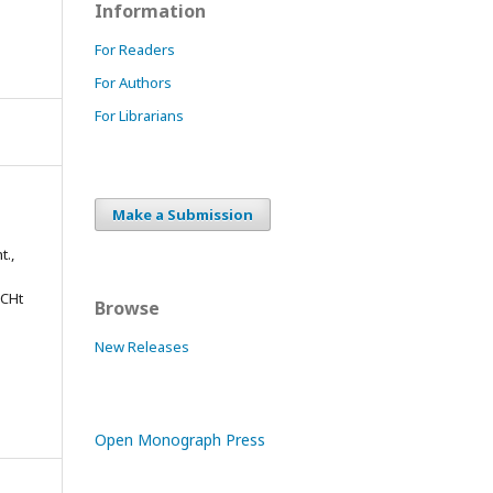
Information
For Readers
For Authors
For Librarians
Make a Submission
t.,
 CHt
Browse
New Releases
Open Monograph Press