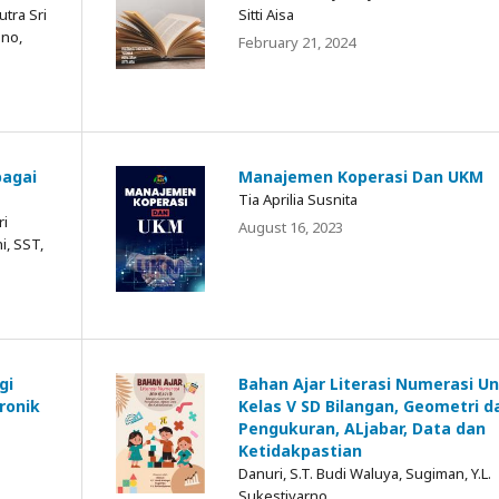
utra Sri
Sitti Aisa
ono,
February 21, 2024
bagai
Manajemen Koperasi Dan UKM
Tia Aprilia Susnita
ri
August 16, 2023
i, SST,
gi
Bahan Ajar Literasi Numerasi U
ronik
Kelas V SD Bilangan, Geometri d
Pengukuran, ALjabar, Data dan
Ketidakpastian
Danuri, S.T. Budi Waluya, Sugiman, Y.L.
Sukestiyarno